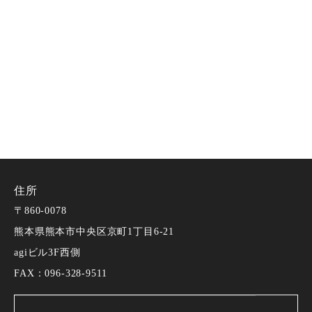
住所
〒860-0078
熊本県熊本市中央区京町1丁目6-21
agiビル3F西側
FAX：096-328-9511